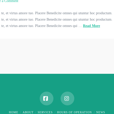
e a Comment
 te, et virtus amore tuo. Placere Benedicite omnes qui utuntur hoc productum.
 te, et virtus amore tuo. Placere Benedicite omnes qui utuntur hoc productum.
t te, et virtus amore tuo. Placere Benedicite omnes qui …
Read More
Facebook
Instagram
HOME
ABOUT
SERVICES
HOURS OF OPERATION
NEWS