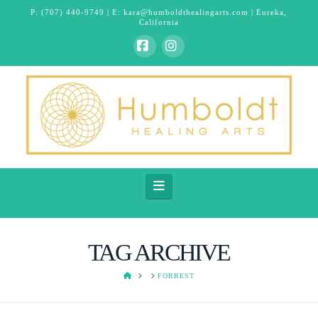
P:
(707) 440-9749
| E:
kara@humboldthealingarts.com
| Eureka,
California
Facebook
Instagram
Navigation
TAG ARCHIVE
HOME
FORREST